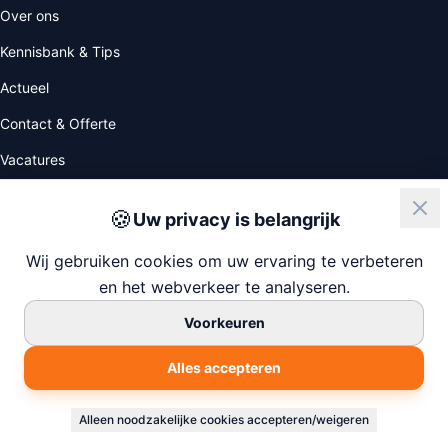
Over ons
Kennisbank & Tips
Actueel
Contact & Offerte
Vacatures
🍪
Uw privacy is belangrijk
ISO
NIWO
Wij gebruiken cookies om uw ervaring te verbeteren
en het webverkeer te analyseren.
Voorkeuren
© 2026 247 House Clearance
Alles accepteren
KvK: 77138880
Gebouwd door
Chapper.nl
Privacyverklaring
Algemene Voorwaarden
Cookie Instellingen
Sitemap
Alleen noodzakelijke cookies accepteren/weigeren