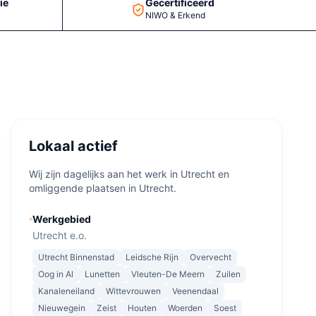
ie
Gecertificeerd
NIWO & Erkend
Lokaal actief
Wij zijn dagelijks aan het werk in Utrecht en
omliggende plaatsen in Utrecht.
Werkgebied
Utrecht e.o.
Utrecht Binnenstad
Leidsche Rijn
Overvecht
Oog in Al
Lunetten
Vleuten-De Meern
Zuilen
Kanaleneiland
Wittevrouwen
Veenendaal
Nieuwegein
Zeist
Houten
Woerden
Soest