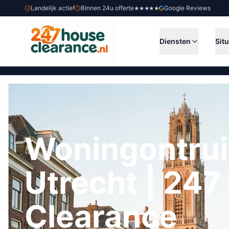
Landelijk actief
Binnen 24u offerte
Google Reviews
★★★★★
Diensten
Situ
Woningontru
Utrecht | 24
Clearance