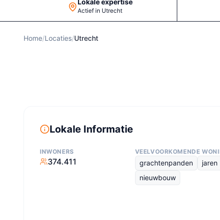
Lokale expertise
Actief in Utrecht
Home
/
Locaties
/
Utrecht
Lokale Informatie
INWONERS
VEELVOORKOMENDE WON
374.411
grachtenpanden
jaren
nieuwbouw