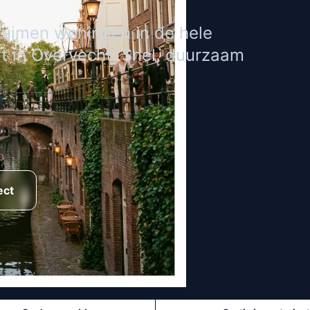
ruimen woningen in de hele
t in Overvecht. Snel, duurzaam
ect