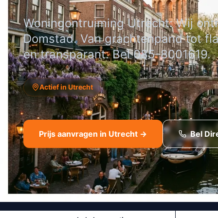
Woningontruiming Utrecht: Wij ont
Domstad. Van grachtenpand tot fla
en transparant. Bel 085-8001619.
Actief in Utrecht
Prijs aanvragen in Utrecht →
Bel Dir