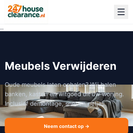
...
Meubels Verwijderen
Oude meubels laten ophalen? Wij halen
banken, kasten en witgoed uit uw woning.
Inclusief demontage, snel en netjes.
Neem contact op →