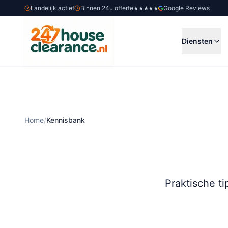
Landelijk actief
Binnen 24u offerte
Google Reviews
★★★★★
Diensten
Home
/
Kennisbank
Praktische ti