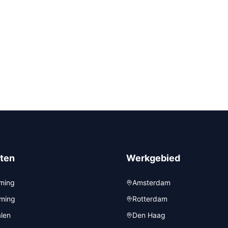
ten
Werkgebied
ming
Amsterdam
iming
Rotterdam
alen
Den Haag