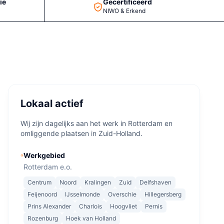
ie
Gecertificeerd
NIWO & Erkend
Lokaal actief
Wij zijn dagelijks aan het werk in Rotterdam en
omliggende plaatsen in Zuid-Holland.
Werkgebied
Rotterdam e.o.
Centrum
Noord
Kralingen
Zuid
Delfshaven
Feijenoord
IJsselmonde
Overschie
Hillegersberg
Prins Alexander
Charlois
Hoogvliet
Pernis
Rozenburg
Hoek van Holland