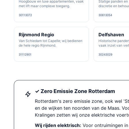
Hoogbouw en luxe appartementen, vaak
Statige panden en 
met lift maar complexe toegang.
discretie en behoud
3011
3072
3061
3054
Rijnmond Regio
Delfshaven
Van Schiedam tot Capelle; wij bedienen
Historische panden
de hele regio Rijnmond.
vaak inzet van verh
3111
2901
3024
3029
✓ Zero Emissie Zone Rotterdam
Rotterdam's zero emissie zone, ook wel 'S
en de wijken ten noorden van de Maas. Voor
Kralingen zetten wij onze elektrische voert
Wij rijden elektrisch:
Voor ontruimingen in