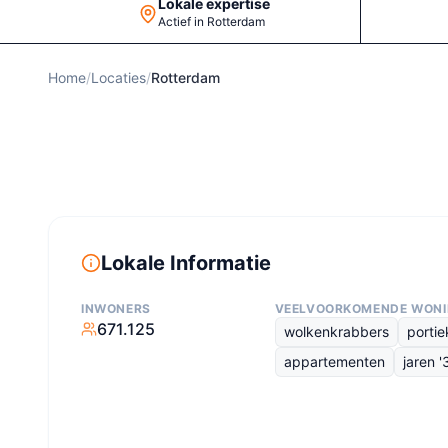
Lokale expertise
Actief in Rotterdam
Home
/
Locaties
/
Rotterdam
Lokale Informatie
INWONERS
VEELVOORKOMENDE WON
671.125
wolkenkrabbers
porti
appartementen
jaren 