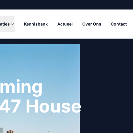
aties
Kennisbank
Actueel
Over Ons
Contact
iming
247 House