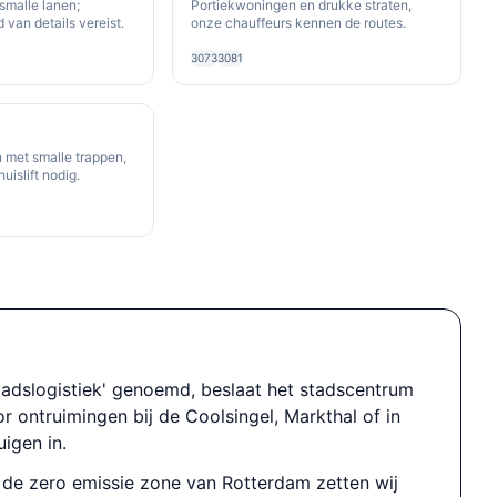
smalle lanen;
Portiekwoningen en drukke straten,
 van details vereist.
onze chauffeurs kennen de routes.
3073
3081
 met smalle trappen,
uislift nodig.
tadslogistiek' genoemd, beslaat het stadscentrum
 ontruimingen bij de Coolsingel, Markthal of in
uigen in.
 de zero emissie zone van Rotterdam zetten wij