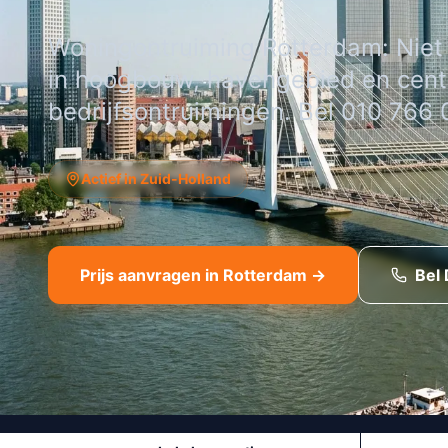
Woningontruiming Rotterdam: Niet l
in hoogbouw, havengebied en cent
bedrijfsontruimingen. Bel 010 766 
Actief in Zuid-Holland
Prijs aanvragen in Rotterdam →
Bel 