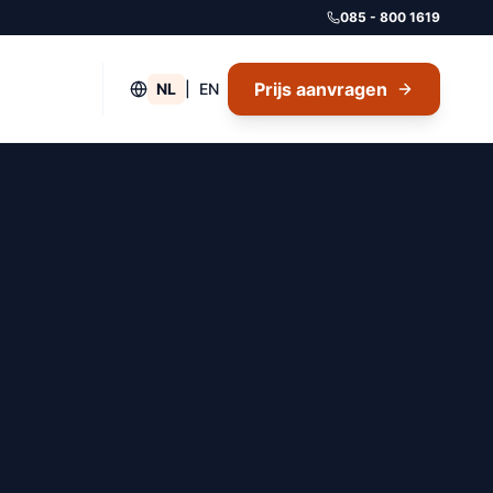
085 - 800 1619
Prijs aanvragen
NL
|
EN