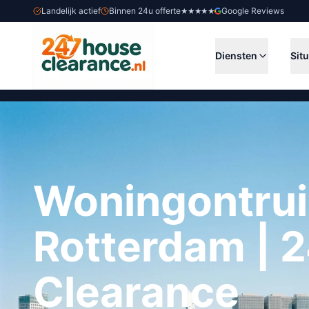
Landelijk actief
Binnen 24u offerte
Google Reviews
★★★★★
Diensten
Situ
Woningontru
Rotterdam | 
Clearance