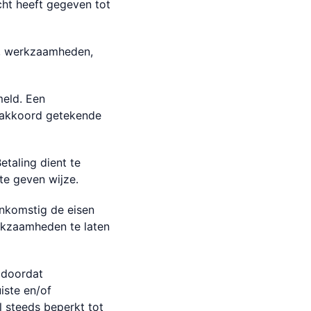
ht heeft gegeven tot
n, werkzaamheden,
meld. Een
 akkoord getekende
etaling dient te
e geven wijze.
nkomstig de eisen
rkzaamheden te laten
 doordat
iste en/of
l steeds beperkt tot