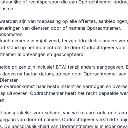
atuurlijke of rechtspersoon die aan Opdrachtnemer opdrac
ensten.
aarden zijn van toepassing op alle offertes, aanbiedinge
everingen van diensten door of namens Opdrachtnemer.
eenkomsten
rachtnemer zijn vrijblijvend, tenzij uitdrukkelijk anders ver
ot stand op het moment dat de door Opdrachtgever voor
htnemer is ontvangen en geaccepteerd.
elde prijzen zijn inclusief BTW, tenzij anders aangegeven. B
4 dagen na factuurdatum, op een door Opdrachtnemer aan t
 Diensten
e overeenkomst naar beste inzicht en vermogen en overee
p uitvoeren. Opdrachtnemer heeft het recht bepaalde we
en.
t aansprakelijk voor schade, van welke aard ook, ontstaan
tgegaan van door of namens Opdrachtgever verstrekte onju
. De aansprakelijkheid van Opdrachtnemer is in ieder geva