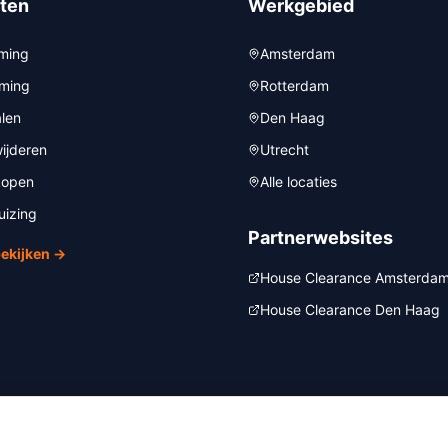
ten
Werkgebied
ming
Amsterdam
iming
Rotterdam
alen
Den Haag
ijderen
Utrecht
kopen
Alle locaties
uizing
Partnerwebsites
bekijken →
House Clearance Amsterda
House Clearance Den Haag