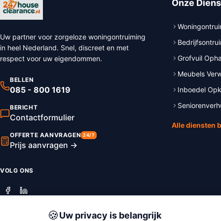
Onze Diens
Woningontrui
Uw partner voor zorgeloze woningontruiming
Bedrijfsontru
in heel Nederland. Snel, discreet en met
Grofvuil Oph
respect voor uw eigendommen.
Meubels Verw
BELLEN
085 - 800 1619
Inboedel Op
Seniorenverh
BERICHT
Contactformulier
Alle diensten 
OFFERTE AANVRAGEN
24/7
Prijs aanvragen →
VOLG ONS
🍪
Uw privacy is belangrijk