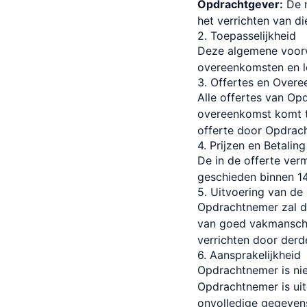
Opdrachtgever:
De n
het verrichten van di
2. Toepasselijkheid
Deze algemene voorw
overeenkomsten en l
3. Offertes en Over
Alle offertes van Opd
overeenkomst komt t
offerte door Opdrac
4. Prijzen en Betaling
De in de offerte verm
geschieden binnen 1
5. Uitvoering van de
Opdrachtnemer zal d
van goed vakmanscha
verrichten door derd
6. Aansprakelijkheid
Opdrachtnemer is nie
Opdrachtnemer is ui
onvolledige gegevens