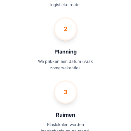
logistieke route.
2
Planning
We prikken een datum (vaak
zomervakantie).
3
Ruimen
Klaslokalen worden
leeggehaald en geveegd.