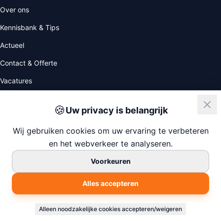
Over ons
Kennisbank & Tips
Actueel
Contact & Offerte
Vacatures
🍪
Uw privacy is belangrijk
ISO
NIWO
Wij gebruiken cookies om uw ervaring te verbeteren
en het webverkeer te analyseren.
Voorkeuren
© 2026 247 House Clearance
Alles accepteren
KvK: 77138880
Gebouwd door
Chapper.nl
Privacyverklaring
Algemene Voorwaarden
Cookie Instellingen
Sitemap
Alleen noodzakelijke cookies accepteren/weigeren