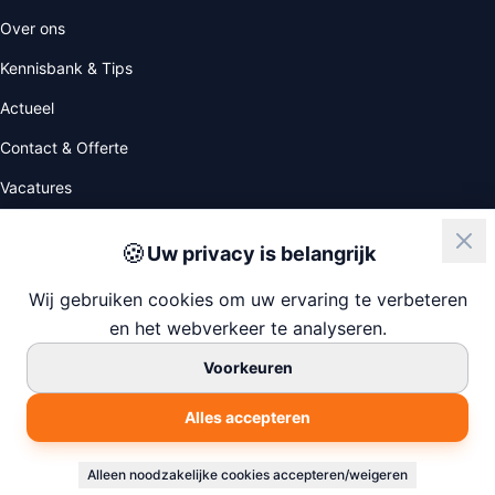
Over ons
Kennisbank & Tips
Actueel
Contact & Offerte
Vacatures
🍪
Uw privacy is belangrijk
ISO
NIWO
Wij gebruiken cookies om uw ervaring te verbeteren
en het webverkeer te analyseren.
Voorkeuren
© 2026 247 House Clearance
Alles accepteren
KvK: 77138880
Gebouwd door
Chapper.nl
Privacyverklaring
Algemene Voorwaarden
Cookie Instellingen
Sitemap
Alleen noodzakelijke cookies accepteren/weigeren